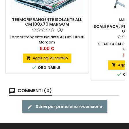
TERMORIFRANGENTE ISOLANTE ALL
MARC
CM 100X70 MARGOM
SCALE FACAL PI
(0)
GRA
Termorifrangente Isolante All Cm 100x70
Margom
SCALE FACAL PI
Prezzo
6,00 €
GR
Pr
12
Aggiungi al carrello

Aggiun


ORDINABILE

ORD
COMMENTI (0)
Scrivi per primo una recensione