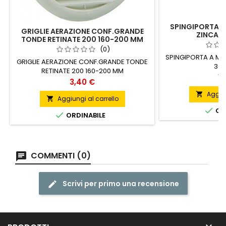
SPINGIPORTA A
GRIGLIE AERAZIONE CONF.GRANDE
ZINCATI
TONDE RETINATE 200 160-200 MM
(0)
SPINGIPORTA A MO
GRIGLIE AERAZIONE CONF.GRANDE TONDE
3- 
RETINATE 200 160-200 MM
Pr
16
Prezzo
3,40 €
Aggiun

Aggiungi al carrello


ORD

ORDINABILE
COMMENTI (0)
Scrivi per primo una recensione