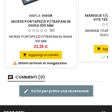
MANIGLIE T/LA
MARCA:
VIGOR
VITE TEST
MORSE PORTAPEZZI P/TRAPANI IN
GHISA 100 MM
(0)
MANIGLIE T/LARA
TESTA 
MORSE PORTAPEZZI P/TRAPANI IN GHISA
P
4
100 MM
Prezzo
23,35 €
Aggiun

Aggiungi al carrello


ORD

Ultimi articoli in magazzino
COMMENTI (0)
Scrivi per primo una recensione