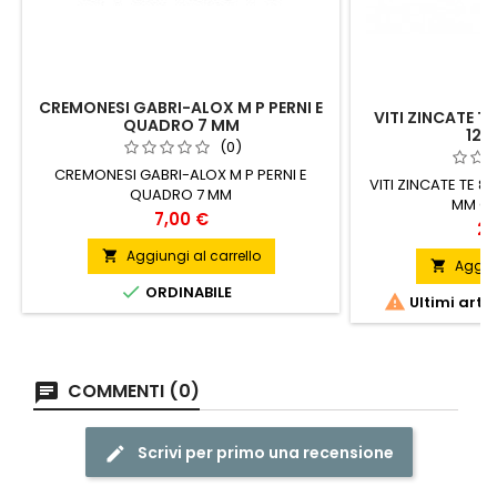
CREMONESI GABRI-ALOX M P PERNI E
VITI ZINCATE TE
QUADRO 7 MM
12X
(0)
CREMONESI GABRI-ALOX M P PERNI E
VITI ZINCATE TE 8.
QUADRO 7 MM
MM CO
Prezzo
7,00 €
Pr
28
Aggiungi al carrello

Aggiun


ORDINABILE

Ultimi arti
COMMENTI (0)
Scrivi per primo una recensione