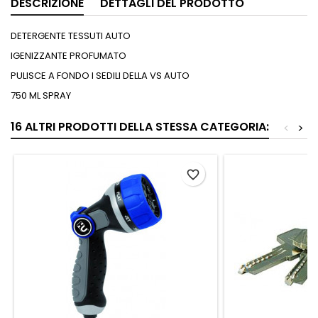
DESCRIZIONE
DETTAGLI DEL PRODOTTO
DETERGENTE TESSUTI AUTO
IGENIZZANTE PROFUMATO
PULISCE A FONDO I SEDILI DELLA VS AUTO
750 ML SPRAY
16 ALTRI PRODOTTI DELLA STESSA CATEGORIA:
<
>
favorite_border