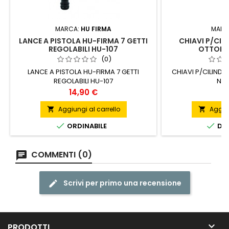
MARCA:
HU FIRMA
MARC
LANCE A PISTOLA HU-FIRMA 7 GETTI
CHIAVI P/CIL
REGOLABILI HU-107
OTTONE
(0)
LANCE A PISTOLA HU-FIRMA 7 GETTI
CHIAVI P/CILIND
REGOLABILI HU-107
NIC
Prezzo
P
14,90 €
1
Aggiungi al carrello
Aggiun




ORDINABILE
DIS
COMMENTI (0)
Scrivi per primo una recensione

PRODOTTI