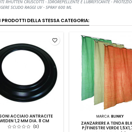
TI RHUTTEN CRUSCOTTI - IDROREPELLENTE E LUBRIFICANTE - PROTEZION
GERE SCUDO RAGGI UV - SPRAY 600 ML
RI PRODOTTI DELLA STESSA CATEGORIA:
favorite_border
SONI ACCIAIO ANTRACITE
MARCA:
BLINKY
WEDEN 1,2 MM DIA. 8 CM
ZANZARIERE A TENDA BLI
(0)
P/FINESTRE VERDE 1,5X1,