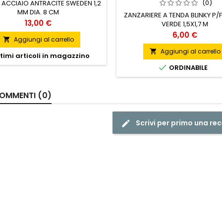
(0)
 ACCIAIO ANTRACITE SWEDEN 1,2
MM DIA. 8 CM
ZANZARIERE A TENDA BLINKY P/
Prezzo
13,00 €
VERDE 1,5X1,7 M
Prezzo
6,00 €
Aggiungi al carrello

Aggiungi al carrello

timi articoli in magazzino

ORDINABILE
OMMENTI (0)
Scrivi per primo una re