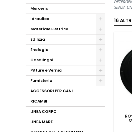
DETERGEN
SENZA UN
Merceria
Idraulica
16 ALT
Materiale Elettrico
Edilizia
Enologia
Casalinghi
Pitture e Vernici
Fumisteria
ACCESSORI PER CANI
RICAMBI
LINEA CORPO
RO
S
LINEA MARE