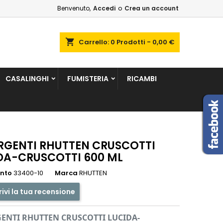
Benvenuto,
Accedi
o
Crea un account
×
×
×
shopping_cart
Carrello:
0
Prodotti - 0,00 €
sta
CASALINGHI
FUMISTERIA
RICAMBI
i
i
RGENTI RHUTTEN CRUSCOTTI
DA-CRUSCOTTI 600 ML
ento
33400-10
Marca
RHUTTEN
rivi la tua recensione
ENTI RHUTTEN CRUSCOTTI LUCIDA-