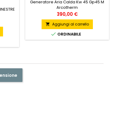
Generatore Aria Calda Kw 45 Gp45 M
Arcotherm
FINESTRE
RUOTE G
Prezzo
390,00 €
Aggiungi al carrello


ORDINABILE
censione