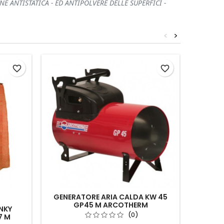
E ANTISTATICA - ED ANTIPOLVERE DELLE SUPERFICI -
<
>
favorite_border
favorite_border
GENERATORE ARIA CALDA KW 45
GP45 M ARCOTHERM
NKY
RUOTE
(0)
7 M