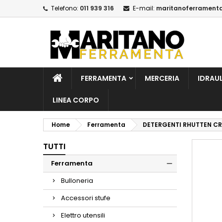
Telefono:
011 939 316
E-mail:
maritanoferrament
A
C
A
add_circle_outline
De
No
dei
FERRAMENTA
MERCERIA
IDRAU
LINEA CORPO
Home
Ferramenta
DETERGENTI RHUTTEN CR
TUTTI
Ferramenta
Bulloneria
Accessori stufe
Elettro utensili