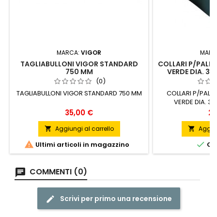
MARCA:
VIGOR
MARC
TAGLIABULLONI VIGOR STANDARD
COLLARI P/PALI T
750 MM
VERDE DIA. 38 
(0)
TAGLIABULLONI VIGOR STANDARD 750 MM
COLLARI P/PALI 
VERDE DIA. 38
Prezzo
Pr
35,00 €
28
Aggiungi al carrello
Aggiun




Ultimi articoli in magazzino
ORD
COMMENTI (0)
Scrivi per primo una recensione