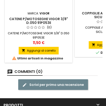
COPPIGLIE AC
MARCA:
VIGOR
SICURE
CATENE P/MOTOSEGHE VIGOR 3/8"
D.050 91P053E
(0)
COPPIGLIE AC
SICUR
CATENE P/MOTOSEGHE VIGOR 3/8" D.050
P
0
91P053E
Prezzo
11,50 €
Aggiun

Aggiungi al carrello


DIS

Ultimi articoli in magazzino
COMMENTI (0)
Scrivi per primo una recensione

PRODOTTI