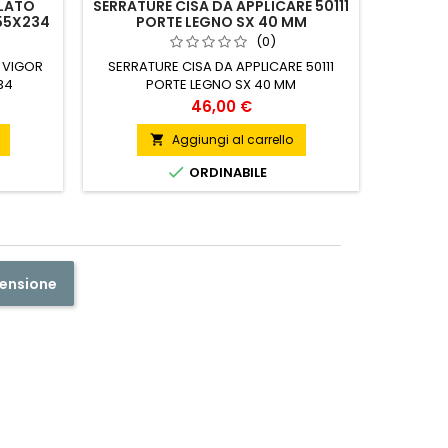
LATO
SERRATURE CISA DA APPLICARE 50111
TUBO 
55X234
PORTE LEGNO SX 40 MM
LANCI
(0)
 VIGOR
SERRATURE CISA DA APPLICARE 50111
TUBO FI
34
PORTE LEGNO SX 40 MM
Prezzo
46,00 €
Aggiungi al carrello


ORDINABILE
censione