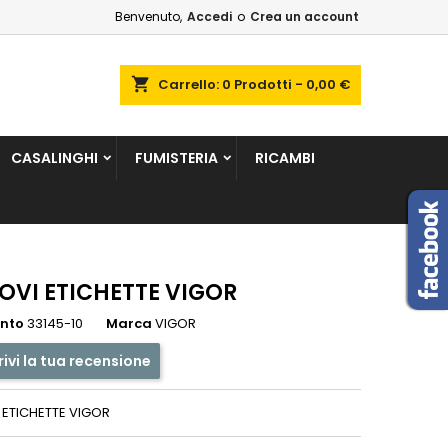
Benvenuto,
Accedi
o
Crea un account
×
×
×
shopping_cart
Carrello:
0
Prodotti - 0,00 €
sta
CASALINGHI
FUMISTERIA
RICAMBI
i
i
OVI ETICHETTE VIGOR
ento
33145-10
Marca
VIGOR
rivi la tua recensione
 ETICHETTE VIGOR