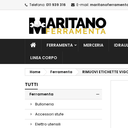
Telefono:
011 939 316
E-mail:
maritanoferrament
A
C
A
add_circle_outline
De
No
dei
FERRAMENTA
MERCERIA
IDRAU
LINEA CORPO
Home
Ferramenta
RIMUOVI ETICHETTE VIG
TUTTI
Ferramenta
Bulloneria
Accessori stufe
Elettro utensili