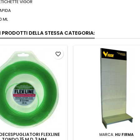
ETICHETTE VIGOR
APIDA
0 ML
RI PRODOTTI DELLA STESSA CATEGORIA:
favorite_border
 DECESPUGLIATORI FLEXLINE
MARCA:
HU FIRMA
TONDO 15 M D.3 MM