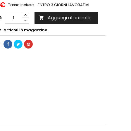
 €
Tasse incluse
ENTRO 3 GIORNI LAVORATIVI
Aggiungi al carrello
à

mi articoli in magazzino
i