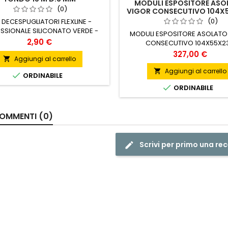
MODULI ESPOSITORE ASO
(0)
VIGOR CONSECUTIVO 104X
(0)
O DECESPUGLIATORI FLEXLINE -
SSIONALE SILICONATO VERDE -
MODULI ESPOSITORE ASOLATO
TA FLESSIBILITA ED OTTIMA -
Prezzo
2,90 €
CONSECUTIVO 104X55X2
ESISTENZA ALL ABRASIONE
Prezzo
327,00 €
Aggiungi al carrello

Aggiungi al carrello


ORDINABILE

ORDINABILE
OMMENTI (0)
Scrivi per primo una re