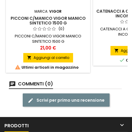
CATENACCI A CA
MARCA:
VIGOR
INCONT
PICCONI C/MANICO VIGOR MANICO
SINTETICO 1500 G
(0)
CATENACCI A CA
INCONT
PICCONI C/MANICO VIGOR MANICO
P
1
SINTETICO 1500 G
Prezzo
21,00 €
Aggiun

Aggiungi al carrello


ORD

Ultimi articoli in magazzino
COMMENTI (0)
Scrivi per primo una recensione

PRODOTTI