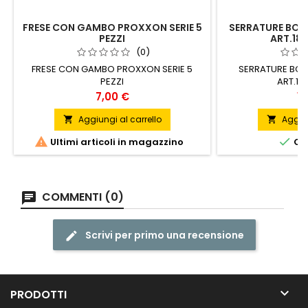
FRESE CON GAMBO PROXXON SERIE 5
SERRATURE BON
PEZZI
ART.189
(0)
FRESE CON GAMBO PROXXON SERIE 5
SERRATURE BON
PEZZI
ART.18
Prezzo
Pr
7,00 €
12
Aggiungi al carrello
Aggiun




Ultimi articoli in magazzino
ORD
COMMENTI (0)
Scrivi per primo una recensione

PRODOTTI