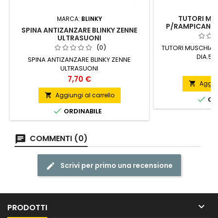
TUTORI MU
MARCA:
BLINKY
P/RAMPICANTI 
SPINA ANTIZANZARE BLINKY ZENNE
ULTRASUONI
(0)
TUTORI MUSCHIAT
DIA.5C
SPINA ANTIZANZARE BLINKY ZENNE
P
5
ULTRASUONI
Prezzo
7,70 €
Aggiun

Aggiungi al carrello


ORD

ORDINABILE
COMMENTI (0)
Scrivi per primo una recensione

PRODOTTI