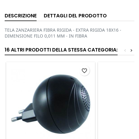
DESCRIZIONE
DETTAGLI DEL PRODOTTO
TELA ZANZARIERA FIBRA RIGIDA - EXTRA RIGIDA 18X16 -
DIMENSIONE FILO 0,011 MM - IN FIBRA
16 ALTRI PRODOTTI DELLA STESSA CATEGORIA:
<
>
favorite_border