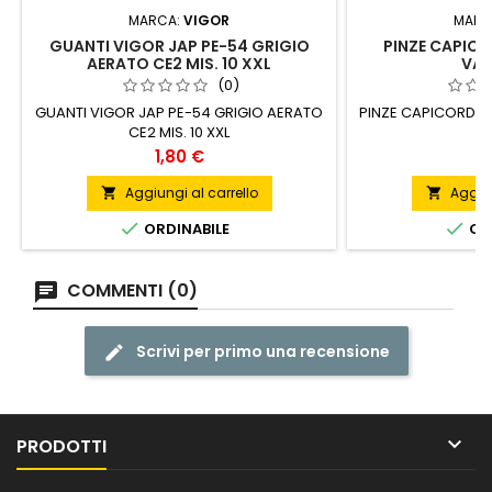
MARCA:
VIGOR
MARC
GUANTI VIGOR JAP PE-54 GRIGIO
PINZE CAPICO
AERATO CE2 MIS. 10 XXL
VAL
(0)
GUANTI VIGOR JAP PE-54 GRIGIO AERATO
PINZE CAPICORDA K
CE2 MIS. 10 XXL
Prezzo
P
1,80 €
8
Aggiungi al carrello
Aggiun




ORDINABILE
ORD
COMMENTI (0)
Scrivi per primo una recensione

PRODOTTI