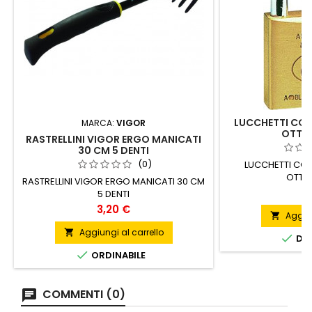
LUCCHETTI CO
MARCA:
VIGOR
OTTO
RASTRELLINI VIGOR ERGO MANICATI
30 CM 5 DENTI
(0)
LUCCHETTI CO
OTTO
RASTRELLINI VIGOR ERGO MANICATI 30 CM
P
8
5 DENTI
Prezzo
3,20 €
Aggiun

Aggiungi al carrello


DIS

ORDINABILE
COMMENTI (0)