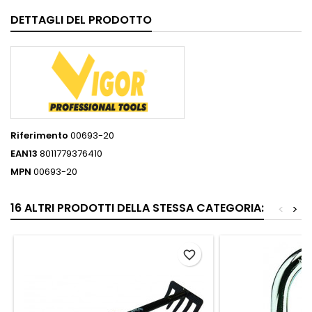
DETTAGLI DEL PRODOTTO
Riferimento
00693-20
EAN13
8011779376410
MPN
00693-20
16 ALTRI PRODOTTI DELLA STESSA CATEGORIA:
<
>
favorite_border