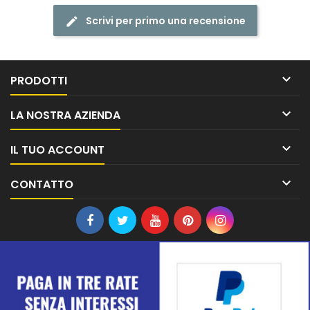
Scrivi per primo una recensione

PRODOTTI

LA NOSTRA AZIENDA

IL TUO ACCOUNT

CONTATTO