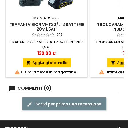
MARCA:
VIGOR
MARC
TRAPANI VIGOR VI-T20/LI 2 BATTERIE
TRONCARAMI V
20V 1,5AH
NUDO T
(0)
TRAPANI VIGOR VI-T20/LI 2 BATTERIE 20V
TRONCARAMI VIGO
1,5AH
TAG
Prezzo
Pr
130,00 €
79
Aggiungi al carrello
Aggiun




Ultimi articoli in magazzino
Ultimi arti
COMMENTI (0)
Scrivi per primo una recensione