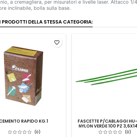
inio, a cremagliera, per misuratori e livelle laser. Attacco 1
re inclinabile, bolla sulla base.
RI PRODOTTI DELLA STESSA CATEGORIA:
favorite_border
CEMENTO RAPIDO KG.1
FASCETTE P/CABLAGGI HU
NYLON VERDE 100 PZ 3,6X
(0)
(0)