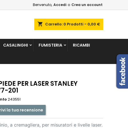
Benvenuto,
Accedi
o
Crea un account
×
×
×
shopping_cart
Carrello:
0
Prodotti - 0,00 €
sta
CASALINGHI
FUMISTERIA
RICAMBI
i
i
PIEDE PER LASER STANLEY
77-201
ento
243551
rivi la tua recensione
inio, a cremagliera, per misuratori e livelle laser.