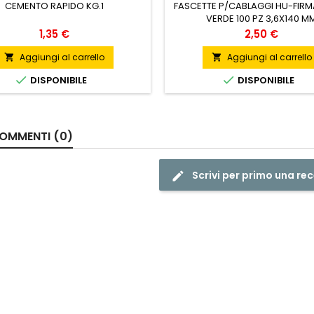
CEMENTO RAPIDO KG.1
FASCETTE P/CABLAGGI HU-FIRM
VERDE 100 PZ 3,6X140 M
Prezzo
Prezzo
1,35 €
2,50 €
Aggiungi al carrello
Aggiungi al carrello




DISPONIBILE
DISPONIBILE
OMMENTI (0)
Scrivi per primo una re