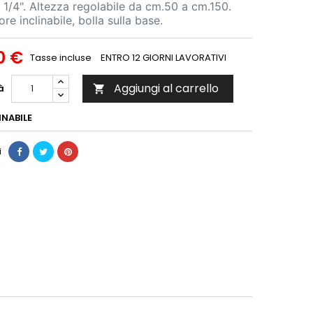
 1/4". Altezza regolabile da cm.50 a cm.150.
re inclinabile, bolla sulla base.
0 €
Tasse incluse
ENTRO 12 GIORNI LAVORATIVI
Aggiungi al carrello
à

NABILE
i