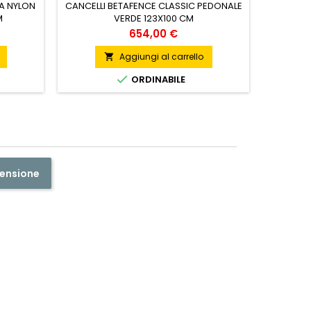
A NYLON
CANCELLI BETAFENCE CLASSIC PEDONALE
M
VERDE 123X100 CM
PUNT
Prezzo
654,00 €
Aggiungi al carrello


ORDINABILE

Ult
censione