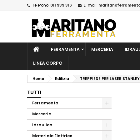
Telefono:
011 939 316
E-mail:
maritanoferrament
A
C
A
add_circle_outline
De
No
dei
FERRAMENTA
MERCERIA
IDRAU
LINEA CORPO
Home
Edilizia
TREPPIEDE PER LASER STANLEY
TUTTI
Ferramenta
Merceria
Idraulica
Materiale Elettrico