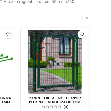
/4". Altezza regolabile da cm.50 a cm.150.
<
>
favorite_border
favorite_border
-FIRMA
CANCELLI BETAFENCE CLASSIC
140 MM
PEDONALE VERDE 123X100 CM
PUNTE
(0)
T