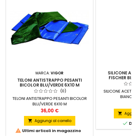
SILICONE AC
MARCA:
VIGOR
FISCHER BIA
TELONI ANTISTRAPPO PESANTI
BICOLOR BLU/VERDE 6X10 M
(0)
SILICONE ACETI
BIANCO 
TELONI ANTISTRAPPO PESANTI BICOLOR
P
4
BLU/VERDE 6X10 M
Prezzo
36,00 €
Aggiun

Aggiungi al carrello


DIS

Ultimi articoli in magazzino