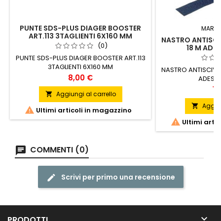
PUNTE SDS-PLUS DIAGER BOOSTER
MARC
ART.113 3TAGLIENTI 6X160 MM
NASTRO ANTISC
(0)
18 M ADES
PUNTE SDS-PLUS DIAGER BOOSTER ART.113
3TAGLIENTI 6X160 MM
NASTRO ANTISCIVO
Prezzo
8,00 €
ADESIV
Pr
14
Aggiungi al carrello

Aggiun


Ultimi articoli in magazzino

Ultimi arti
COMMENTI (0)
Scrivi per primo una recensione

PRODOTTI