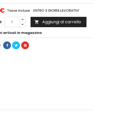
 €
Tasse incluse
ENTRO 3 GIORNI LAVORATIVI
Aggiungi al carrello
à

mi articoli in magazzino
i