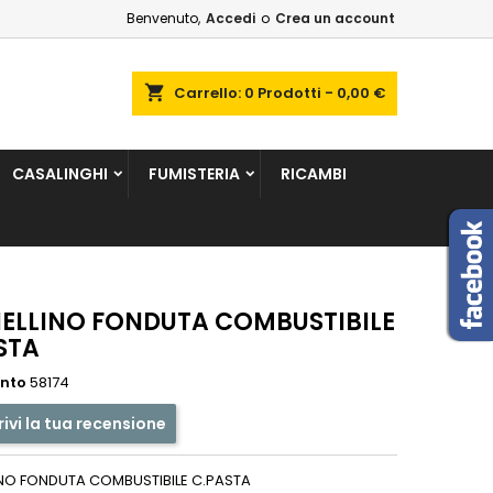
Benvenuto,
Accedi
o
Crea un account
×
×
×
shopping_cart
Carrello:
0
Prodotti - 0,00 €
sta
CASALINGHI
FUMISTERIA
RICAMBI
i
i
ELLINO FONDUTA COMBUSTIBILE
STA
ento
58174
rivi la tua recensione
NO FONDUTA COMBUSTIBILE C.PASTA