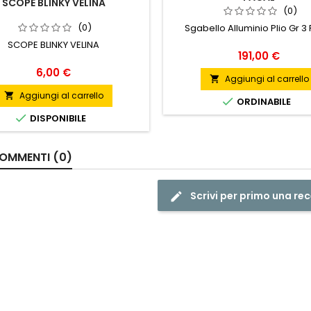
SCOPE BLINKY VELINA
(0)
(0)
Sgabello Alluminio Plio Gr 3
SCOPE BLINKY VELINA
Prezzo
191,00 €
Prezzo
6,00 €
Aggiungi al carrello

Aggiungi al carrello


ORDINABILE

DISPONIBILE
OMMENTI (0)
Scrivi per primo una re