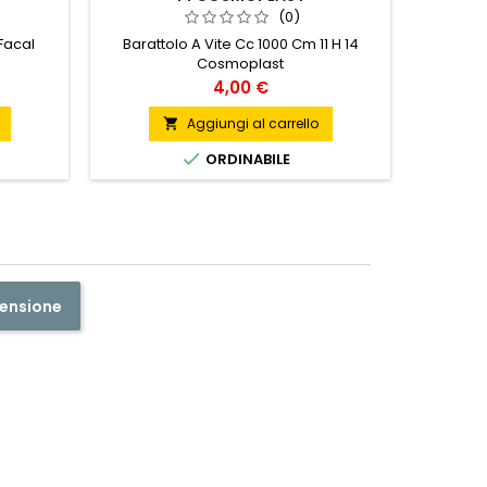
FORN
(0)
TUT
 Facal
Barattolo A Vite Cc 1000 Cm 11 H 14
Cosmoplast
FORNEL
Prezzo
4,00 €
Aggiungi al carrello


ORDINABILE
censione