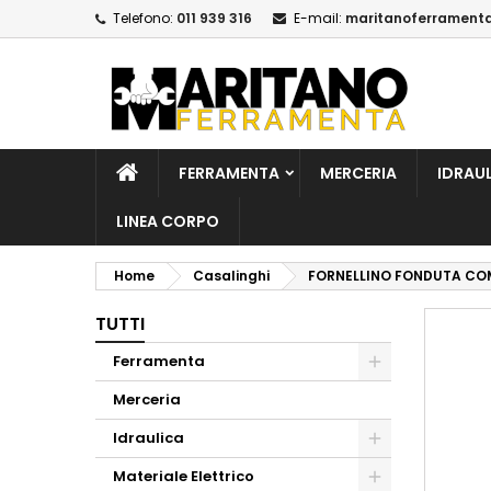
Telefono:
011 939 316
E-mail:
maritanoferrament
A
C
A
add_circle_outline
De
No
dei
FERRAMENTA
MERCERIA
IDRAU
LINEA CORPO
Home
Casalinghi
FORNELLINO FONDUTA COM
TUTTI
Ferramenta
Merceria
Idraulica
Materiale Elettrico