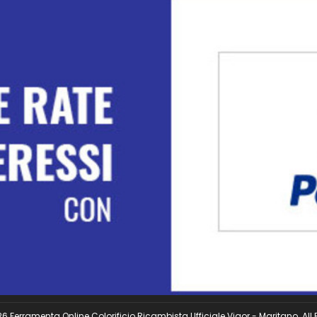
 Ferramenta Online Colorificio Ricambista Ufficiale Vigor - Maritano. All