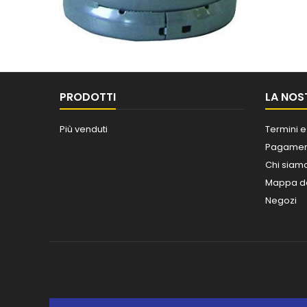
PRODOTTI
LA NOS
Più venduti
Termini e
Pagament
Chi siam
Mappa de
Negozi