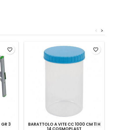
<
>
favorite_border
favorite_border
 GR 3
BARATTOLO A VITE CC 1000 CM 11 H
14 COSMOPLAST