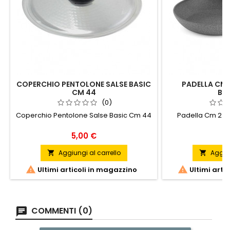
COPERCHIO PENTOLONE SALSE BASIC
PADELLA CM 
CM 44
BAL
(0)
Coperchio Pentolone Salse Basic Cm 44
Padella Cm 24 C
Prezzo
Pr
5,00 €
31
Aggiungi al carrello
Aggiun




Ultimi articoli in magazzino
Ultimi arti
COMMENTI (0)