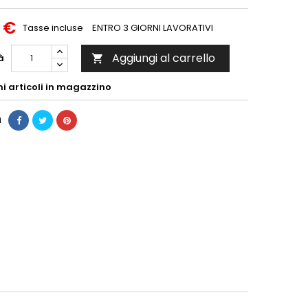
 €
Tasse incluse
ENTRO 3 GIORNI LAVORATIVI
Aggiungi al carrello
à

mi articoli in magazzino
i