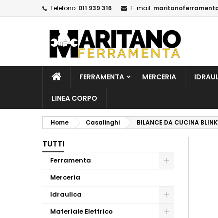
Telefono:
011 939 316
E-mail:
maritanoferrament
A
C
A
add_circle_outline
De
No
dei
FERRAMENTA
MERCERIA
IDRAU
LINEA CORPO
Home
Casalinghi
BILANCE DA CUCINA BLINK
TUTTI
Ferramenta
Merceria
Idraulica
Materiale Elettrico