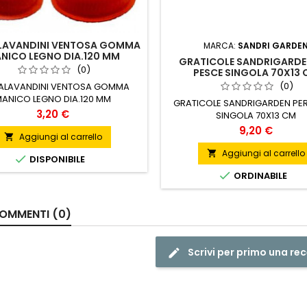
LAVANDINI VENTOSA GOMMA
MARCA:
SANDRI GARDE
NICO LEGNO DIA.120 MM
GRATICOLE SANDRIGARDE
(0)
PESCE SINGOLA 70X13 
(0)
ALAVANDINI VENTOSA GOMMA
ANICO LEGNO DIA.120 MM
GRATICOLE SANDRIGARDEN PER
Prezzo
3,20 €
SINGOLA 70X13 CM
Prezzo
9,20 €
Aggiungi al carrello

Aggiungi al carrello


DISPONIBILE

ORDINABILE
OMMENTI (0)
Scrivi per primo una re