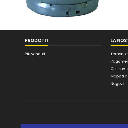
PRODOTTI
LA NOS
Più venduti
Termini e
Pagament
Chi siam
Mappa de
Negozi