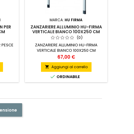
CONTENI
N
MARCA:
HU FIRMA
N PER
ZANZARIERE ALLUMINIO HU-FIRMA
CM
VERTICALE BIANCO 100X250 CM
(0)
Contenit
 PESCE
ZANZARIERE ALLUMINIO HU-FIRMA
VERTICALE BIANCO 100X250 CM
Prezzo
67,00 €
Aggiungi al carrello


ORDINABILE
censione