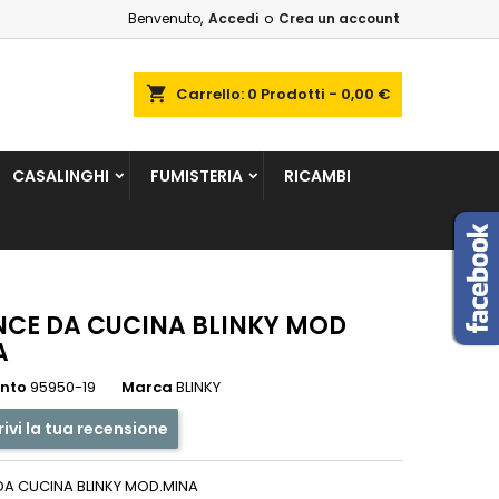
Benvenuto,
Accedi
o
Crea un account
×
×
×
shopping_cart
Carrello:
0
Prodotti - 0,00 €
sta
CASALINGHI
FUMISTERIA
RICAMBI
i
i
NCE DA CUCINA BLINKY MOD
A
ento
95950-19
Marca
BLINKY
rivi la tua recensione
DA CUCINA BLINKY MOD.MINA