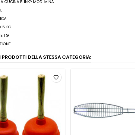
DA CUCINA BLINKY MOD. MINA
LE
ICA
 5 KG
E 1 G
ZIONE
RI PRODOTTI DELLA STESSA CATEGORIA:
favorite_border