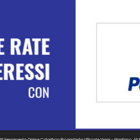
 Ferramenta Online Colorificio Ricambista Ufficiale Vigor - Maritano. All