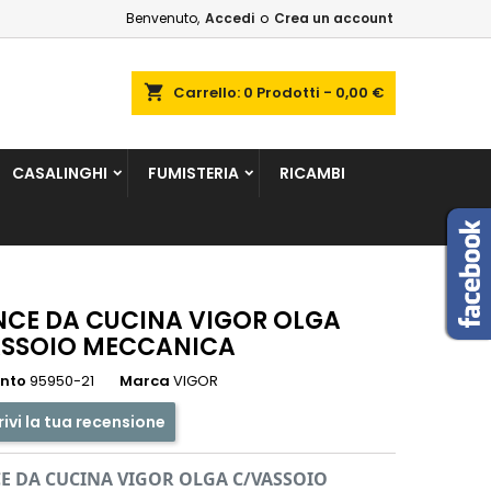
Benvenuto,
Accedi
o
Crea un account
×
×
×
shopping_cart
Carrello:
0
Prodotti - 0,00 €
sta
CASALINGHI
FUMISTERIA
RICAMBI
i
i
NCE DA CUCINA VIGOR OLGA
SSOIO MECCANICA
ento
95950-21
Marca
VIGOR
rivi la tua recensione
E DA CUCINA VIGOR OLGA C/VASSOIO