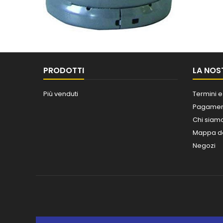
PRODOTTI
LA NOS
Più venduti
Termini e
Pagament
Chi siam
Mappa de
Negozi