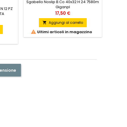
Sgabello Noslip B.Co 40x32 H 24 7580m
Giganpl
N 12 PZ
STENDIB
Prezzo
17,50 €
TA
Aggiungi al carrello


Ultimi articoli in magazzino

Ult
censione