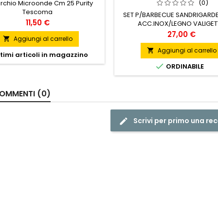
(0)
chio Microonde Cm 25 Purity
Tescoma
SET P/BARBECUE SANDRIGARDE
Prezzo
11,50 €
ACC.INOX/LEGNO VALIGET
Prezzo
27,00 €
Aggiungi al carrello

Aggiungi al carrello

timi articoli in magazzino

ORDINABILE
OMMENTI (0)
Scrivi per primo una re