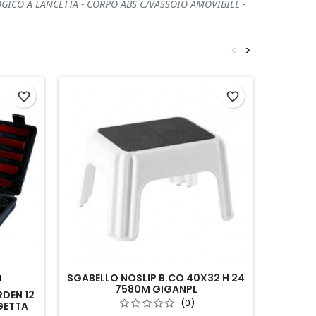
GICO A LANCETTA - CORPO ABS C/VASSOIO AMOVIBILE -
<
>
favorite_border
favorite_border
SGABELLO NOSLIP B.CO 40X32 H 24
N
7580M GIGANPL
DEN 12
STENDI
(0)
GETTA