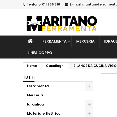
Telefono:
011 939 316
E-mail:
maritanoferrament
A
C
A
add_circle_outline
De
No
dei
FERRAMENTA
MERCERIA
IDRAU
LINEA CORPO
Home
Casalinghi
BILANCE DA CUCINA VIG
TUTTI
Ferramenta
Merceria
Idraulica
Materiale Elettrico