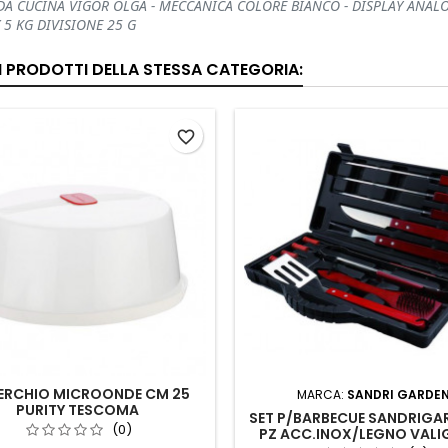
DA CUCINA VIGOR OLGA - MECCANICA COLORE BIANCO - DISPLAY ANALO
 5 KG DIVISIONE 25 G
RI PRODOTTI DELLA STESSA CATEGORIA:
favorite_border
ERCHIO MICROONDE CM 25
MARCA:
SANDRI GARDE
PURITY TESCOMA
SET P/BARBECUE SANDRIGAR
(0)
PZ ACC.INOX/LEGNO VALI