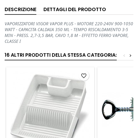
DESCRIZIONE
DETTAGLI DEL PRODOTTO
VAPORIZZATORI VIGOR VAPOR PLUS - MOTORE 220-240V 900-1050
WATT - CAPACITA CALDAIA 350 ML - TEMPO RISCALDAMENTO 3-5
MIN - PRESS. 2,7-3,5 BAR, CAVO 1,8 M - EFFETTO FERRO VAPORE,
CLASSE I
16 ALTRI PRODOTTI DELLA STESSA CATEGORIA:
<
>
favorite_border