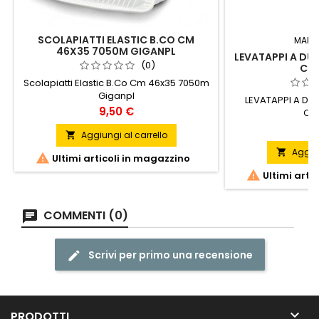
SCOLAPIATTI ELASTIC B.CO CM
MARC
46X35 7050M GIGANPL
LEVATAPPI A DUE
(0)
CR
Scolapiatti Elastic B.Co Cm 46x35 7050m
Giganpl
LEVATAPPI A DUE
Prezzo
9,50 €
CR
P
9
Aggiungi al carrello

Aggiun


Ultimi articoli in magazzino

Ultimi arti
COMMENTI (0)
Scrivi per primo una recensione

PRODOTTI