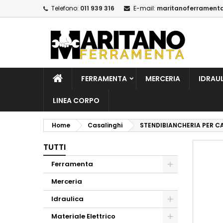
Telefono:
011 939 316
E-mail:
maritanoferrament
A
C
A
add_circle_outline
De
No
dei
FERRAMENTA
MERCERIA
IDRAU
LINEA CORPO
Home
Casalinghi
STENDIBIANCHERIA PER CA
TUTTI
Ferramenta
Merceria
Idraulica
Materiale Elettrico