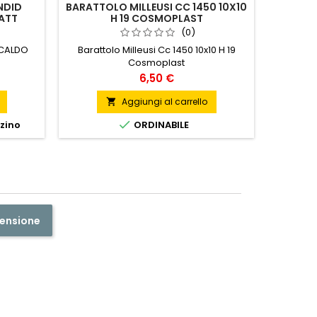
NDID
BARATTOLO MILLEUSI CC 1450 10X10
ATT
H 19 COSMOPLAST
FERR
(0)
 CALDO
Barattolo Milleusi Cc 1450 10x10 H 19
Cosmoplast
FERRI 
Prezzo
6,50 €
Aggiungi al carrello


zzino
ORDINABILE

Ult
censione