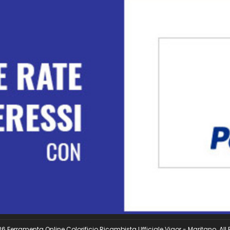
 Ferramenta Online Colorificio Ricambista Ufficiale Vigor - Maritano. All