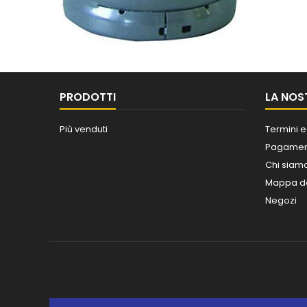
PRODOTTI
LA NOS
Più venduti
Termini e
Pagament
Chi siam
Mappa de
Negozi