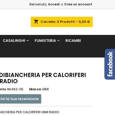
Benvenuto,
Accedi
o
Crea un account
×
×
×
shopping_cart
Carrello:
0
Prodotti - 0,00 €
sta
CASALINGHI
FUMISTERIA
RICAMBI
i
i
DIBIANCHERIA PER CALORIFERI
 RADIO
ento
96462-05
Marca
GIMI
rivi la tua recensione
ANCHERIA PER CALORIFERI GIMI RADIO