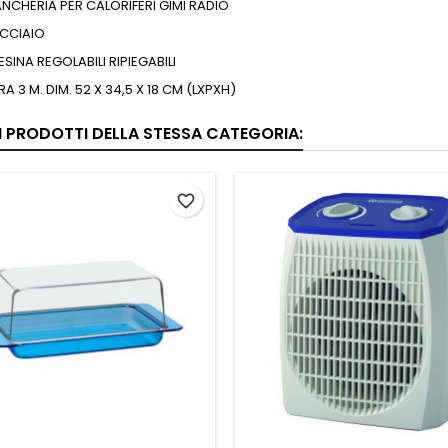
ANCHERIA PER CALORIFERI GIMI RADIO
ACCIAIO
SINA REGOLABILI RIPIEGABILI
A 3 M. DIM. 52 X 34,5 X 18 CM (LXPXH)
RI PRODOTTI DELLA STESSA CATEGORIA:
favorite_border