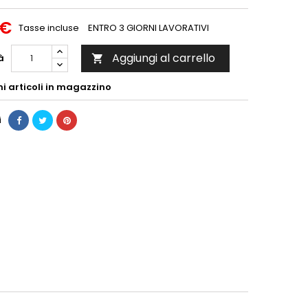
 €
Tasse incluse
ENTRO 3 GIORNI LAVORATIVI
Aggiungi al carrello
à

mi articoli in magazzino
i