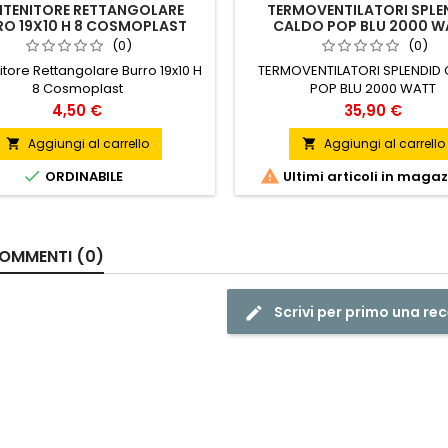
TENITORE RETTANGOLARE
TERMOVENTILATORI SPLE
RO 19X10 H 8 COSMOPLAST
CALDO POP BLU 2000 W
(0)
(0)
tore Rettangolare Burro 19x10 H
TERMOVENTILATORI SPLENDID
8 Cosmoplast
POP BLU 2000 WATT
Prezzo
Prezzo
4,50 €
35,90 €
Aggiungi al carrello
Aggiungi al carrello




ORDINABILE
Ultimi articoli in maga
OMMENTI (0)
Scrivi per primo una re