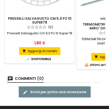
PRESSELLI SALVAGUSTO CM 5,0 PZ 10
MARC
SUPER78
TERMOMETRI D
(0)
MIRO' DIG
Presselli Salvagusto Cm 5,0 Pz 10 Super78
TERMOMETRI DA C
Prezzo
1,80 €
DIGITA
P
1
Aggiungi al carrello

Aggiun


DISPONIBILE

Ultimi arti
COMMENTI (0)
Scrivi per primo una recensione