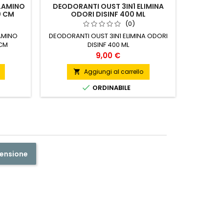
LAMINO
DEODORANTI OUST 3IN1 ELIMINA
OLI
0 CM
ODORI DISINF 400 ML
(0)
AMINO
DEODORANTI OUST 3IN1 ELIMINA ODORI
OL
 CM
DISINF 400 ML
Prezzo
9,00 €
Aggiungi al carrello


ORDINABILE
censione