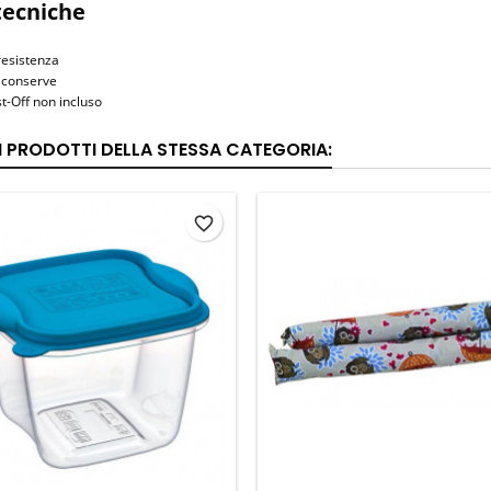
tecniche
resistenza
 conserve
t-Off non incluso
RI PRODOTTI DELLA STESSA CATEGORIA:
favorite_border