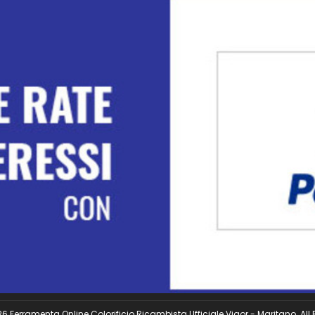
 Ferramenta Online Colorificio Ricambista Ufficiale Vigor - Maritano. All