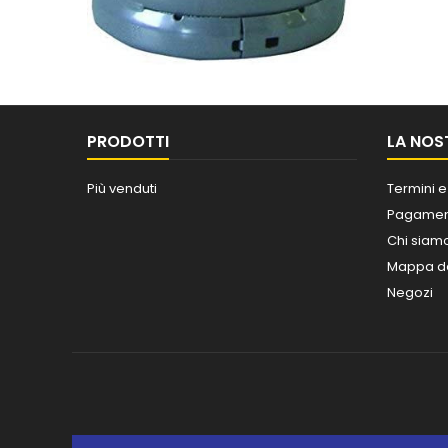
PRODOTTI
LA NOS
Più venduti
Termini e
Pagament
Chi siam
Mappa de
Negozi