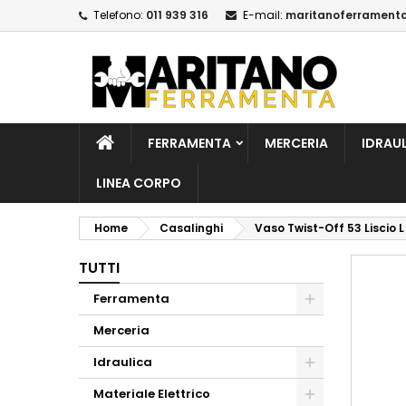
Telefono:
011 939 316
E-mail:
maritanoferrament
A
C
A
add_circle_outline
De
No
dei
FERRAMENTA
MERCERIA
IDRAU
LINEA CORPO
Home
Casalinghi
Vaso Twist-Off 53 Liscio L 
TUTTI
Ferramenta
Merceria
Idraulica
Materiale Elettrico