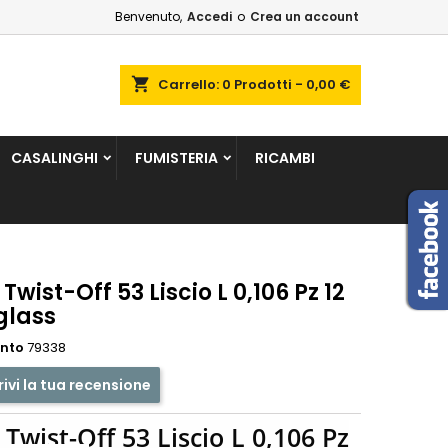
Benvenuto,
Accedi
o
Crea un account
×
×
×
shopping_cart
Carrello:
0
Prodotti - 0,00 €
sta
CASALINGHI
FUMISTERIA
RICAMBI
i
i
Twist-Off 53 Liscio L 0,106 Pz 12
glass
ento
79338
rivi la tua recensione
Twist-Off 53 Liscio L 0,106 Pz