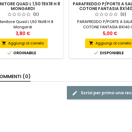
ITORE QUAD L 1,50 19X18 H 8
PARAFREDDO P/PORTE A SA
MONGARDI
COTONE FANTASIA 8X14
(0)
(0)
enitore Quad L 1,50 19x18 H 8
PARAFREDDO P/PORTE A SAL
Mongardi
COTONE FANTASIA 8X140
Prezzo
Prezzo
3,80 €
5,00 €
Aggiungi al carrello
Aggiungi al carrello




ORDINABILE
DISPONIBILE
OMMENTI (0)
Scrivi per primo una re