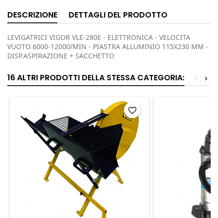
DESCRIZIONE
DETTAGLI DEL PRODOTTO
LEVIGATRICI VIGOR VLE-280E - ELETTRONICA - VELOCITA
VUOTO 6000-12000/MIN - PIASTRA ALLUMINIO 115X230 MM -
DISP.ASPIRAZIONE + SACCHETTO
16 ALTRI PRODOTTI DELLA STESSA CATEGORIA:
<
>
favorite_border